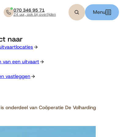
070 346 95 71
Menu
24 uur, ook bij overlijden
Zoeken
ct naar
itvaartlocaties
 van een uitvaart
n vastleggen
is onderdeel van Coöperatie De Volharding