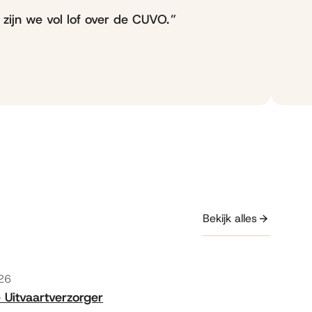
 zijn we vol lof over de CUVO.
Bekijk alles
eerd op
026
 Uitvaartverzorger