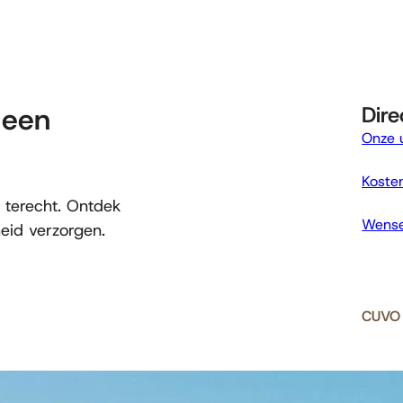
 een
Dire
Onze u
Kosten
s terecht. Ontdek
Wense
id verzorgen.
CUVO 