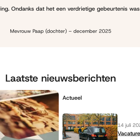
ing. Ondanks dat het een verdrietige gebeurtenis was
Mevrouw Paap (dochter) – december 2025
Laatste nieuwsberichten
Actueel
Gepublic
14 juli 2
Vacature