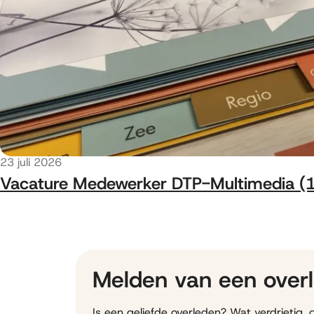
Gepubliceerd op
23 juli 2026
Vacature Medewerker DTP-Multimedia (
Melden van een overl
Is een geliefde overleden? Wat verdrietig,