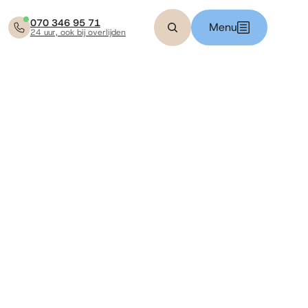
070 346 95 71
Menu
24 uur, ook bij overlijden
Zoeken