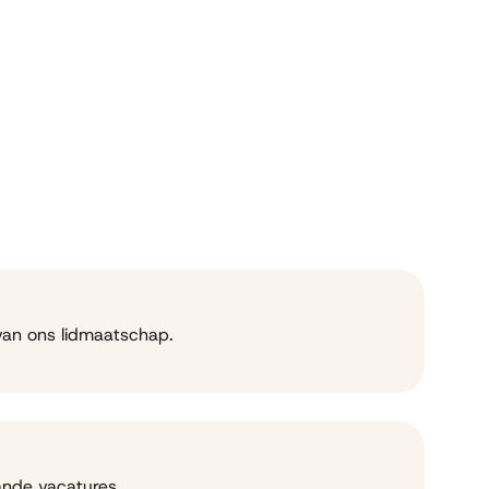
van ons lidmaatschap.
nde vacatures.