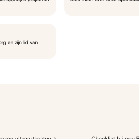
g en zijn lid van
reken uitvaartkosten
Checklist bij overl