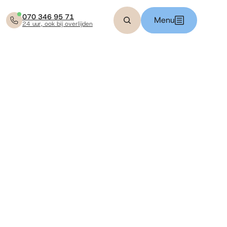
070 346 95 71
Menu
24 uur, ook bij overlijden
Zoeken