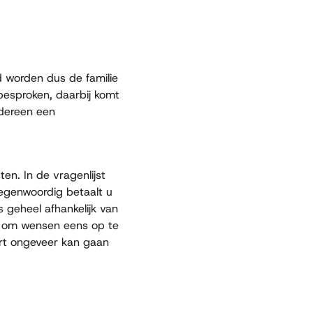
d worden dus de familie
besproken, daarbij komt
edereen een
en. In de vragenlijst
Tegenwoordig betaalt u
s geheel afhankelijk van
j om wensen eens op te
art ongeveer kan gaan